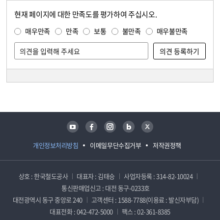
현재 페이지에 대한 만족도를 평가하여 주십시오.
콘텐츠 만족도 조사
만족도 조사
매우만족
만족
보통
불만족
매우불만족
담당자 정보
담당자 정보
유튜브
페이스북
인스타그램
블로그
트위터
개인정보처리방침
이메일무단수집거부
저작권정책
상호 : 한국철도공사
대표자 : 김태승
사업자등록 : 314-82-10024
통신판매업신고 : 대전 동구-0233호
대전광역시 동구 중앙로 240
고객센터 : 1588-7788(이용료 : 발신자부담)
대표전화 : 042-472-5000
팩스 : 02-361-8385