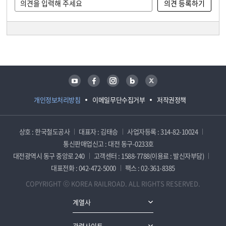
담당자 정보
담당자 정보
유튜브
페이스북
인스타그램
블로그
트위터
개인정보처리방침
이메일무단수집거부
저작권정책
상호 : 한국철도공사
대표자 : 김태승
사업자등록 : 314-82-10024
통신판매업신고 : 대전 동구-0233호
대전광역시 동구 중앙로 240
고객센터 : 1588-7788(이용료 : 발신자부담)
대표전화 : 042-472-5000
팩스 : 02-361-8385
COPYRIGHT ⓒ KOREA RAILROAD. ALL RIGHTS RESERVED.
계열사
관련사이트