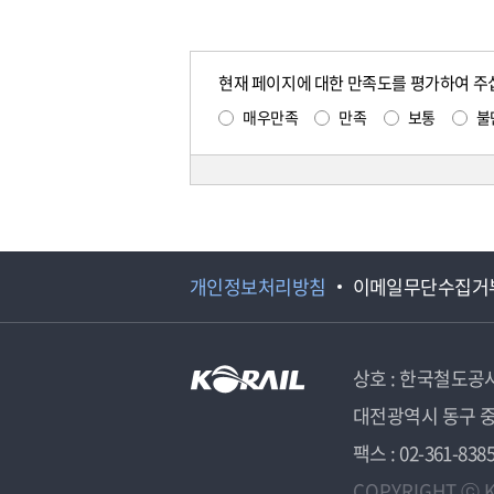
현재 페이지에 대한 만족도를 평가하여 주
매우만족
만족
보통
불
개인정보처리방침
이메일무단수집거
상호 : 한국철도공
대전광역시 동구 중
팩스 : 02-361-838
COPYRIGHT ⓒ K