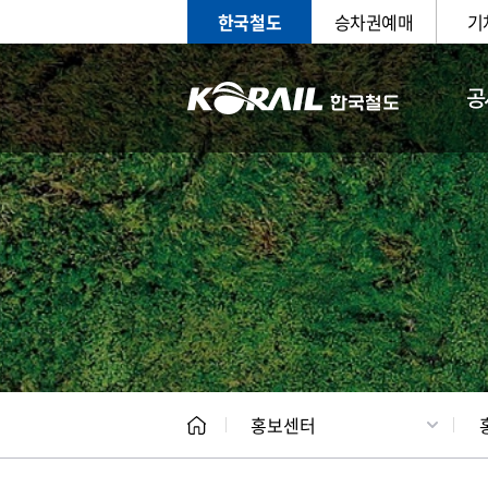
한국철도
승차권예매
기
공
홍보
문화사
홍보센터