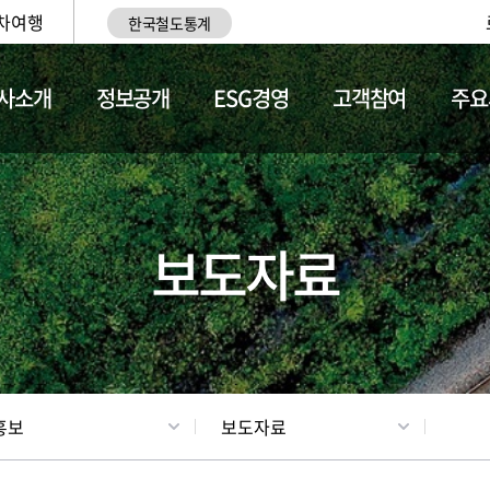
차여행
한국철도통계
사소개
정보공개
ESG경영
고객참여
주요
업
갤러리
기차소개
보도자료
홍보
보도자료