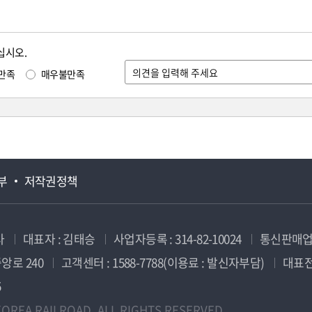
십시오.
만족
매우불만족
부
저작권정책
사
대표자 : 김태승
사업자등록 : 314-82-10024
통신판매업신
앙로 240
고객센터 : 1588-7788(이용료 : 발신자부담)
대표전화
5
OREA RAILROAD. ALL RIGHTS RESERVED.