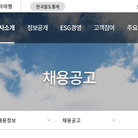
차여행
한국철도통계
사소개
정보공개
ESG경영
고객참여
주요
황
조직현황
채용정보
채용공고
채용정보
채용공고