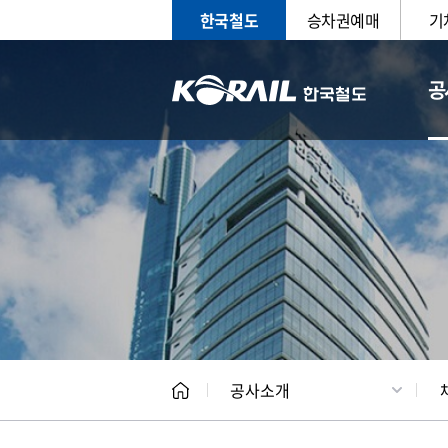
한국철도
승차권예매
기
공
CEO
일반현
공사소개