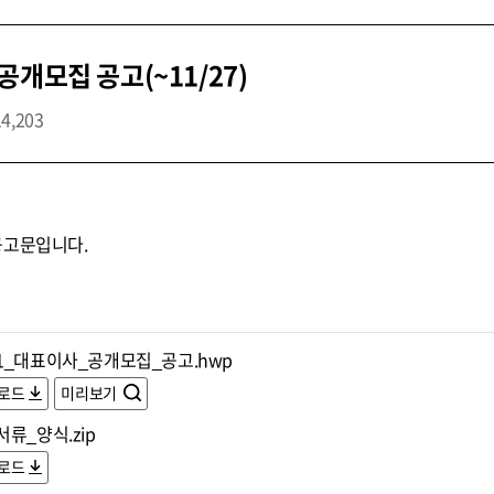
개모집 공고(~11/27)
14,203
공고문입니다.
1_대표이사_공개모집_공고.hwp
로드
미리보기
류_양식.zip
로드