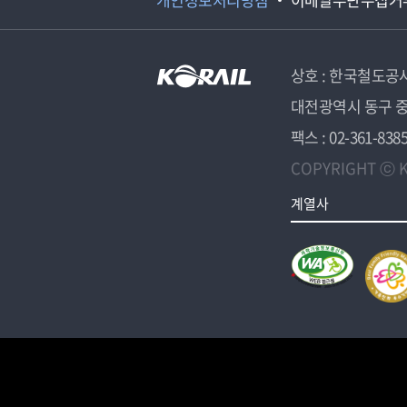
상호 : 한국철도공
대전광역시 동구 중
팩스 : 02-361-838
COPYRIGHT ⓒ K
계열사