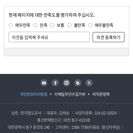
현재 페이지에 대한 만족도를 평가하여 주십시오.
콘텐츠 만족도 조사
만족도 조사
매우만족
만족
보통
불만족
매우불만족
담당자 정보
담당자 정보
유튜브
페이스북
인스타그램
블로그
트위터
개인정보처리방침
이메일무단수집거부
저작권정책
상호 : 한국철도공사
대표자 : 김태승
사업자등록 : 314-82-10024
통신판매업신고 : 대전 동구-0233호
대전광역시 동구 중앙로 240
고객센터 : 1588-7788(이용료 : 발신자부담)