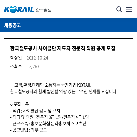
채용공고
한국철도공사 사이클단 지도자 전문직 직원 공개 모집
작성일
2012-10-24
조회수
12,267
코레일소개_경영공시_채용공고 상세보기 – 내용, 파일, 담당자 연락처로 구성
「고객,환경,미래와 소통하는 국민기업 KORAIL」
한국철도공사와 함께 발전할 역량 있는 우수한 인재를 모십니다.
○ 모집부문
- 직위 : 사이클단 감독 및 코치
- 직급 및 인원 : 전문직 3급 1명/전문직 4급 1명
- 근무소속 : 홍보문화실 문화홍보처 스포츠단
- 공모방법 : 외부 공모