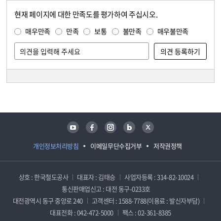
현재 페이지에 대한 만족도를 평가하여 주십시오.
콘텐츠 만족도 조사
만족도 조사
매우만족
만족
보통
불만족
매우불만족
담당자 정보
담당자 정보
유튜브
페이스북
인스타그램
블로그
트위터
개인정보처리방침
이메일무단수집거부
저작권정책
상호 : 한국철도공사
대표자 : 김태승
사업자등록 : 314-82-10024
통신판매업신고 : 대전 동구-0233호
대전광역시 동구 중앙로 240
고객센터 : 1588-7788(이용료 : 발신자부담)
대표전화 : 042-472-5000
팩스 : 02-361-8385