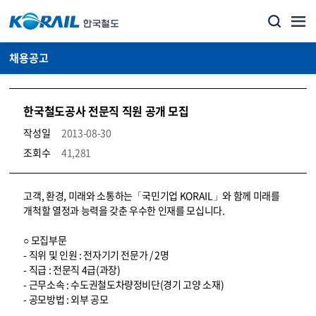
채용공고
한국철도공사 전문직 직원 공개 모집
작성일
2013-08-30
조회수
41,281
코레일소개_경영공시_채용공고 상세보기 – 내용, 파일, 담당자 연락처로 구성
고객, 환경, 미래와 소통하는「국민기업 KORAIL」와 함께 미래를
개척할 열정과 능력을 갖춘 우수한 인재를 모십니다.
○ 모집부문
- 직위 및 인원 : 전자기기 전문가 / 2명
- 직급 : 전문직 4급(과장)
- 근무소속 : 수도권철도차량정비단(경기 고양 소재)
- 공모방법 : 외부 공모