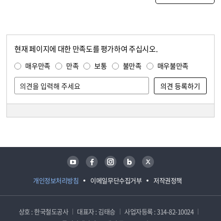
현재 페이지에 대한 만족도를 평가하여 주십시오.
콘텐츠 만족도 조사
만족도 조사
매우만족
만족
보통
불만족
매우불만족
담당자 정보
담당자 정보
유튜브
페이스북
인스타그램
블로그
트위터
개인정보처리방침
이메일무단수집거부
저작권정책
상호 : 한국철도공사
대표자 : 김태승
사업자등록 : 314-82-10024