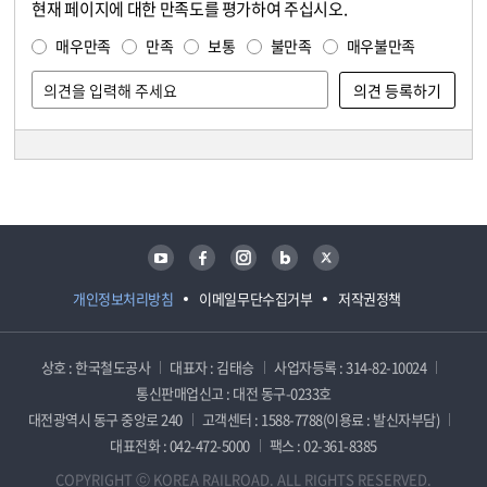
현재 페이지에 대한 만족도를 평가하여 주십시오.
콘텐츠 만족도 조사
만족도 조사
매우만족
만족
보통
불만족
매우불만족
담당자 정보
담당자 정보
유튜브
페이스북
인스타그램
블로그
트위터
개인정보처리방침
이메일무단수집거부
저작권정책
상호 : 한국철도공사
대표자 : 김태승
사업자등록 : 314-82-10024
통신판매업신고 : 대전 동구-0233호
대전광역시 동구 중앙로 240
고객센터 : 1588-7788(이용료 : 발신자부담)
대표전화 : 042-472-5000
팩스 : 02-361-8385
COPYRIGHT ⓒ KOREA RAILROAD. ALL RIGHTS RESERVED.