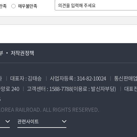
만족
매우불만족
부
저작권정책
사
대표자 : 김태승
사업자등록 : 314-82-10024
통신판매업신
앙로 240
고객센터 : 1588-7788(이용료 : 발신자부담)
대표전화
5
OREA RAILROAD. ALL RIGHTS RESERVED.
관련사이트