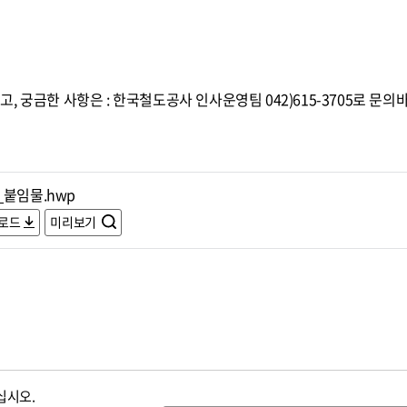
 궁금한 사항은 : 한국철도공사 인사운영팀 042)615-3705로 문의
_붙임물.hwp
로드
미리보기
십시오.