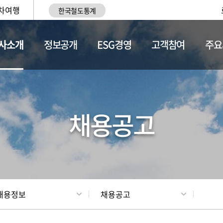
차여행
한국철도통계
사소개
정보공개
ESG경영
고객참여
주요
황
조직현황
채용정보
채용공고
채용정보
채용공고