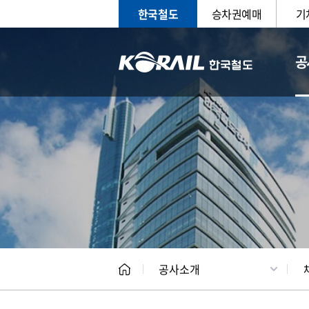
한국철도
승차권예매
기
공
CEO
일반현
공사소개