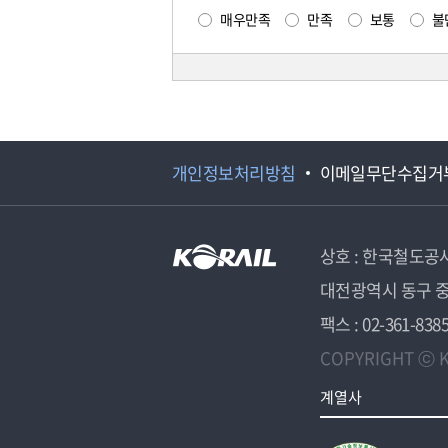
매우만족
만족
보통
불
개인정보처리방침
이메일무단수집거
상호 : 한국철도공
대전광역시 동구 중
팩스 : 02-361-838
COPYRIGHT ⓒ K
계열사