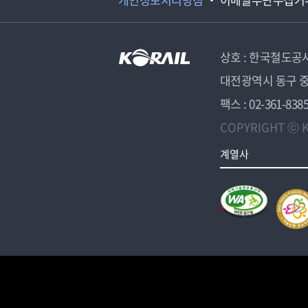
상호 : 한국철도공
대전광역시 동구 중
팩스 : 02-361-838
COPYRIGHT ⓒ K
계열사