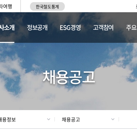
차여행
한국철도통계
사소개
정보공개
ESG경영
고객참여
주요
황
조직현황
채용정보
채용공고
채용정보
채용공고