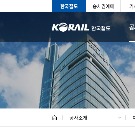
한국철도
승차권예매
기
공
CEO
일반현
공사소개