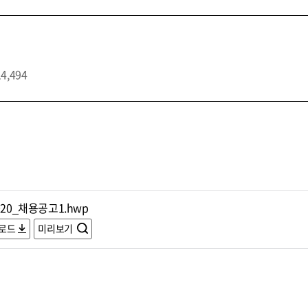
14,494
020_채용공고1.hwp
로드
미리보기