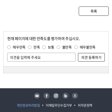
목록
현재 페이지에 대한 만족도를 평가하여 주십시오.
콘텐츠 만족도 조사
만족도 조사
매우만족
만족
보통
불만족
매우불만족
담당자 정보
담당자 정보
유튜브
페이스북
인스타그램
블로그
트위터
개인정보처리방침
이메일무단수집거부
저작권정책