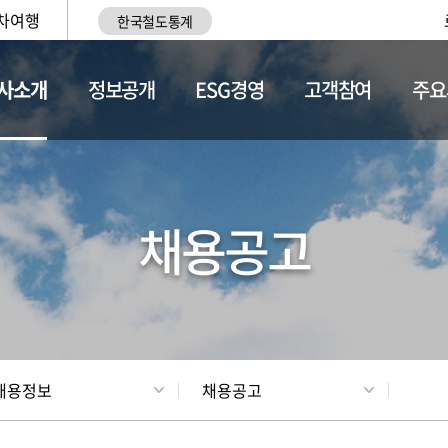
차여행
한국철도통계
사소개
정보공개
ESG경영
고객참여
주요
황
조직현황
채용정보
채용공고
채용정보
채용공고