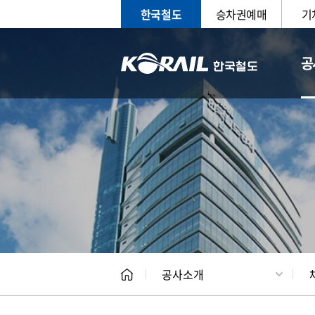
한국철도
승차권예매
기
공
CEO
일반현
공사소개