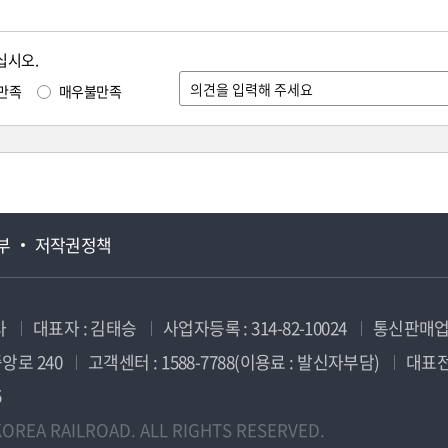
십시오.
만족
매우불만족
부
저작권정책
사
대표자 : 김태승
사업자등록 : 314-82-10024
통신판매업신
앙로 240
고객센터 : 1588-7788(이용료 : 발신자부담)
대표전화
5
OREA RAILROAD. ALL RIGHTS RESERVED.