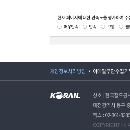
현재 페이지에 대한 만족도를 평가하여 주
매우만족
만족
보통
불
개인정보처리방침
이메일무단수집거
상호 : 한국철도공
대전광역시 동구 중
팩스 : 02-361-838
COPYRIGHT ⓒ K