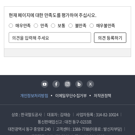
현재 페이지에 대한 만족도를 평가하여 주십시오.
콘텐츠 만족도 조사
만족도 조사
매우만족
만족
보통
불만족
매우불만족
담당자 정보
담당자 정보
유튜브
페이스북
인스타그램
블로그
트위터
개인정보처리방침
이메일무단수집거부
저작권정책
상호 : 한국철도공사
대표자 : 김태승
사업자등록 : 314-82-10024
통신판매업신고 : 대전 동구-0233호
대전광역시 동구 중앙로 240
고객센터 : 1588-7788(이용료 : 발신자부담)