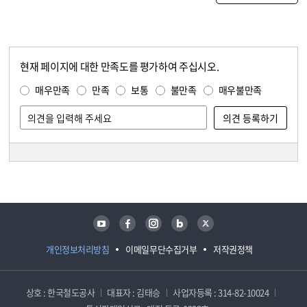
현재 페이지에 대한 만족도를 평가하여 주십시오.
콘텐츠 만족도 조사
만족도 조사
매우만족
만족
보통
불만족
매우불만족
담당자 정보
담당자 정보
유튜브
페이스북
인스타그램
블로그
트위터
개인정보처리방침
이메일무단수집거부
저작권정책
상호 : 한국철도공사
대표자 : 김태승
사업자등록 : 314-82-10024