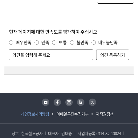
현재 페이지에 대한 만족도를 평가하여 주십시오.
콘텐츠 만족도 조사
만족도 조사
매우만족
만족
보통
불만족
매우불만족
담당자 정보
담당자 정보
유튜브
페이스북
인스타그램
블로그
트위터
개인정보처리방침
이메일무단수집거부
저작권정책
상호 : 한국철도공사
대표자 : 김태승
사업자등록 : 314-82-10024