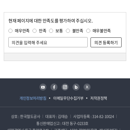
현재 페이지에 대한 만족도를 평가하여 주십시오.
콘텐츠 만족도 조사
만족도 조사
매우만족
만족
보통
불만족
매우불만족
담당자 정보
담당자 정보
유튜브
페이스북
인스타그램
블로그
트위터
개인정보처리방침
이메일무단수집거부
저작권정책
상호 : 한국철도공사
대표자 : 김태승
사업자등록 : 314-82-10024
통신판매업신고 : 대전 동구-0233호