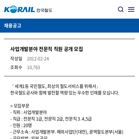
채용공고
사업개발분야 전문직 직원 공개 모집
작성일
2012-02-24
조회수
10,763
코레일소개_경영공시_채용공고 상세보기 – 내용, 파일, 담당자 연락처로 구성
「세계1등 국민철도, 최상의 철도서비스를 위해서」
한국철도공사와 함께 발전할 역량 있는 우수한 인재를 모십니다.
○ 모집부문
- 직위 : 사업개발분야
- 직급 : 전문직 1급, 전문직 2급, 전문직 3․4,5급
- 인원 : 20명
- 근무소속 : 사업개발본부․해외사업단(대전), 광역철도본부(서울)
- 공모방법 : 외부 공모