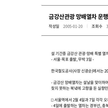
금강산관광 망배열차 운
작성일
2005-01-20
조회수
설 기간중 금강산 관광·망배 특별 열
- 서울·목포 출발, 무박 3일 -
한국철도공사(사장 신광순)에서는 2
- 금강산 망배열차는 설날을 맞이하
찾지 못하는 북녘에 고향을 둔 실향
□ 서울역에서 2월 4일과 7일 각각 오
- 4일에 출발하는 열차는 경부선, 