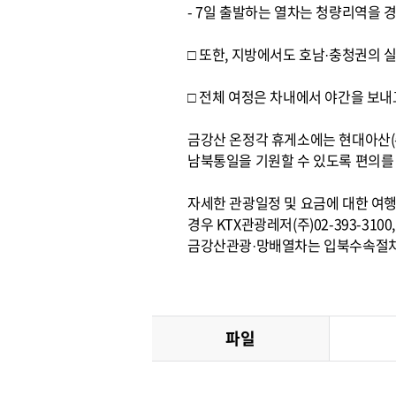
- 7일 출발하는 열차는 청량리역을 
□ 또한, 지방에서도 호남·충청권의 실
□ 전체 여정은 차내에서 야간을 보내
금강산 온정각 휴게소에는 현대아산(
남북통일을 기원할 수 있도록 편의를
자세한 관광일정 및 요금에 대한 여행문
경우 KTX관광레저(주)02-393-3100
금강산관광·망배열차는 입북수속절차가
파일