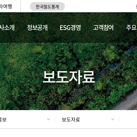
차여행
한국철도통계
사소개
정보공개
ESG경영
고객참여
주요
업
갤러리
기차소개
보도자료
홍보
보도자료