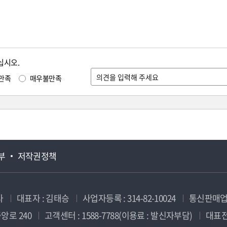
십시오.
만족
매우불만족
부
저작권정책
사
대표자 : 김태승
사업자등록 : 314-82-10024
통신판매업신
앙로 240
고객센터 : 1588-7788(이용료 : 발신자부담)
대표전화