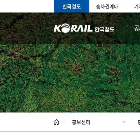
한국철도
승차권예매
기
공
홍보
문화사
홍보센터