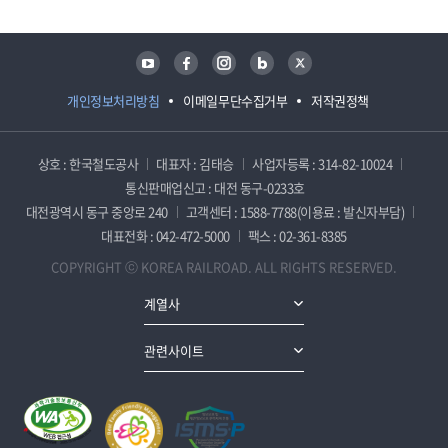
유튜브
페이스북
인스타그램
블로그
트위터
개인정보처리방침
이메일무단수집거부
저작권정책
상호 : 한국철도공사
대표자 : 김태승
사업자등록 : 314-82-10024
통신판매업신고 : 대전 동구-0233호
대전광역시 동구 중앙로 240
고객센터 : 1588-7788(이용료 : 발신자부담)
대표전화 : 042-472-5000
팩스 : 02-361-8385
COPYRIGHT ⓒ KOREA RAILROAD. ALL RIGHTS RESERVED.
계열사
관련사이트