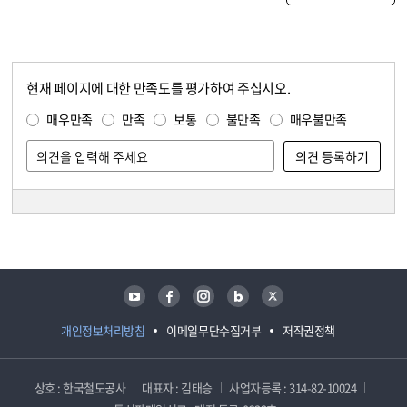
현재 페이지에 대한 만족도를 평가하여 주십시오.
콘텐츠 만족도 조사
만족도 조사
매우만족
만족
보통
불만족
매우불만족
담당자 정보
담당자 정보
유튜브
페이스북
인스타그램
블로그
트위터
개인정보처리방침
이메일무단수집거부
저작권정책
상호 : 한국철도공사
대표자 : 김태승
사업자등록 : 314-82-10024