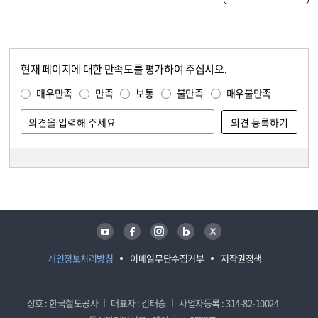
현재 페이지에 대한 만족도를 평가하여 주십시오.
콘텐츠 만족도 조사
만족도 조사
매우만족
만족
보통
불만족
매우불만족
담당자 정보
담당자 정보
유튜브
페이스북
인스타그램
블로그
트위터
개인정보처리방침
이메일무단수집거부
저작권정책
상호 : 한국철도공사
대표자 : 김태승
사업자등록 : 314-82-10024