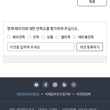
목록
현재 페이지에 대한 만족도를 평가하여 주십시오.
콘텐츠 만족도 조사
만족도 조사
매우만족
만족
보통
불만족
매우불만족
담당자 정보
담당자 정보
유튜브
페이스북
인스타그램
블로그
트위터
개인정보처리방침
이메일무단수집거부
저작권정책
상호 : 한국철도공사
대표자 : 김태승
사업자등록 : 314-82-10024