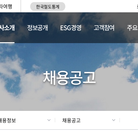
차여행
한국철도통계
사소개
정보공개
ESG경영
고객참여
주요
황
조직현황
채용정보
채용공고
채용정보
채용공고