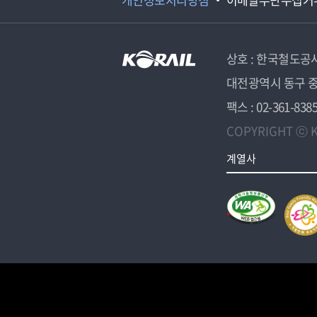
상호 : 한국철도공
대전광역시 동구 중
팩스 : 02-361-838
COPYRIGHT ⓒ K
계열사