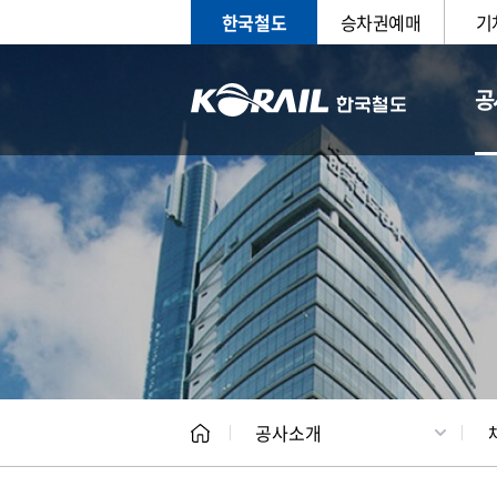
한국철도
승차권예매
기
공
CEO
일반현
공사소개