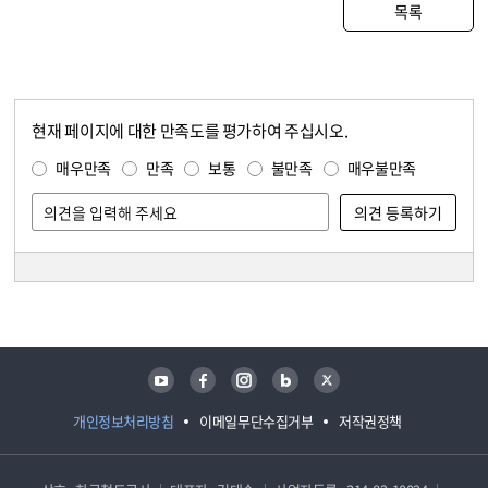
목록
현재 페이지에 대한 만족도를 평가하여 주십시오.
콘텐츠 만족도 조사
만족도 조사
매우만족
만족
보통
불만족
매우불만족
담당자 정보
담당자 정보
유튜브
페이스북
인스타그램
블로그
트위터
개인정보처리방침
이메일무단수집거부
저작권정책