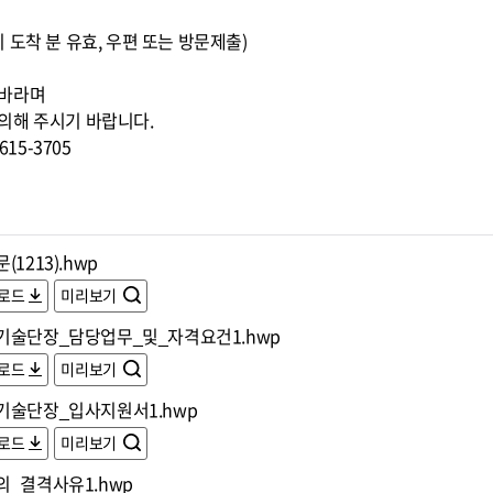
00까지 도착 분 유효, 우편 또는 방문제출)
 바라며
의해 주시기 바랍니다.
15-3705
(1213).hwp
로드
미리보기
기술단장_담당업무_및_자격요건1.hwp
로드
미리보기
기술단장_입사지원서1.hwp
로드
미리보기
의_결격사유1.hwp