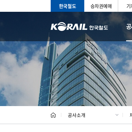
한국철도
승차권예매
기
공
CEO
일반현
공사소개