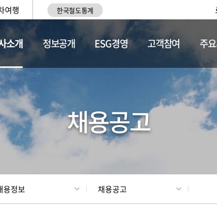
차여행
한국철도통계
사소개
정보공개
ESG경영
고객참여
주요
황
조직현황
채용정보
채용공고
채용정보
채용공고