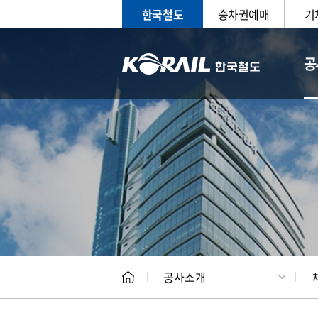
한국철도
승차권예매
기
공
CEO
일반현
공사소개