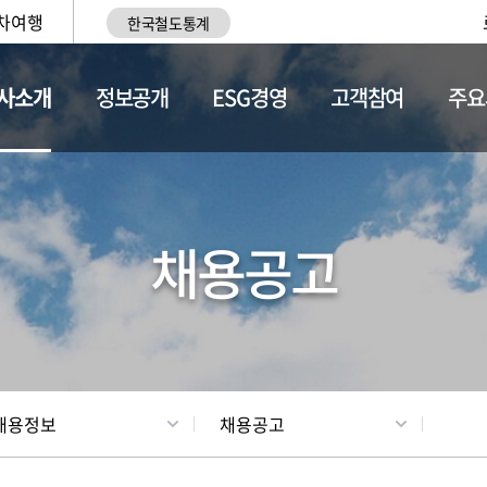
차여행
한국철도통계
사소개
정보공개
ESG경영
고객참여
주요
황
조직현황
채용정보
채용공고
채용정보
채용공고