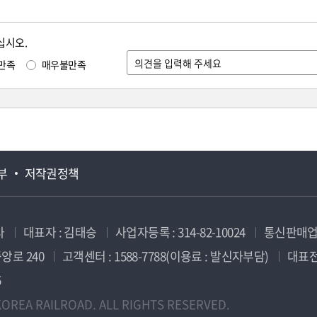
십시오.
만족
매우불만족
부
저작권정책
사
대표자 : 김태승
사업자등록 : 314-82-10024
통신판매업신
앙로 240
고객센터 : 1588-7788(이용료 : 발신자부담)
대표전화
5
OREA RAILROAD. ALL RIGHTS RESERVED.