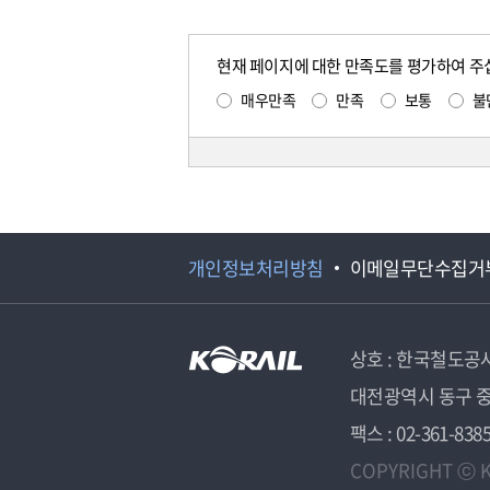
현재 페이지에 대한 만족도를 평가하여 주
매우만족
만족
보통
불
개인정보처리방침
이메일무단수집거
상호 : 한국철도공
대전광역시 동구 중
팩스 : 02-361-838
COPYRIGHT ⓒ K