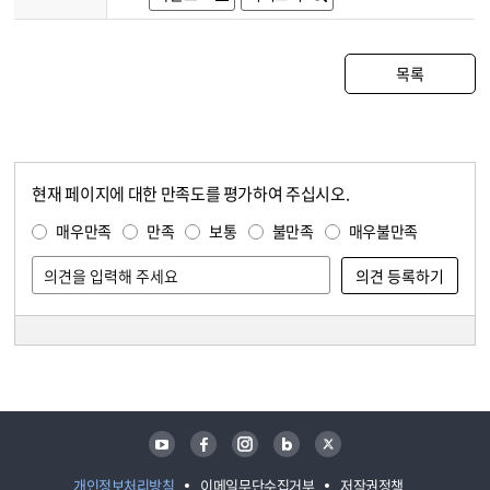
목록
현재 페이지에 대한 만족도를 평가하여 주십시오.
콘텐츠 만족도 조사
만족도 조사
매우만족
만족
보통
불만족
매우불만족
담당자 정보
담당자 정보
유튜브
페이스북
인스타그램
블로그
트위터
개인정보처리방침
이메일무단수집거부
저작권정책