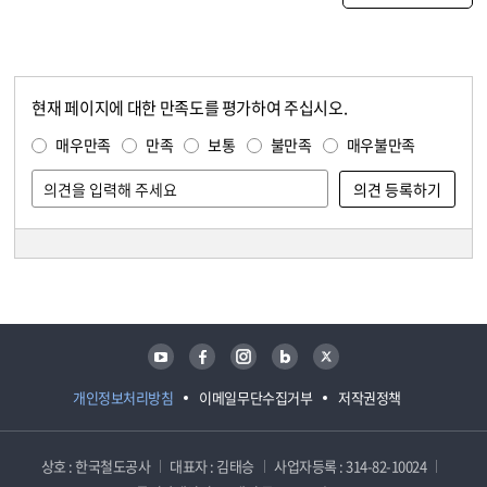
현재 페이지에 대한 만족도를 평가하여 주십시오.
콘텐츠 만족도 조사
만족도 조사
매우만족
만족
보통
불만족
매우불만족
담당자 정보
담당자 정보
유튜브
페이스북
인스타그램
블로그
트위터
개인정보처리방침
이메일무단수집거부
저작권정책
상호 : 한국철도공사
대표자 : 김태승
사업자등록 : 314-82-10024