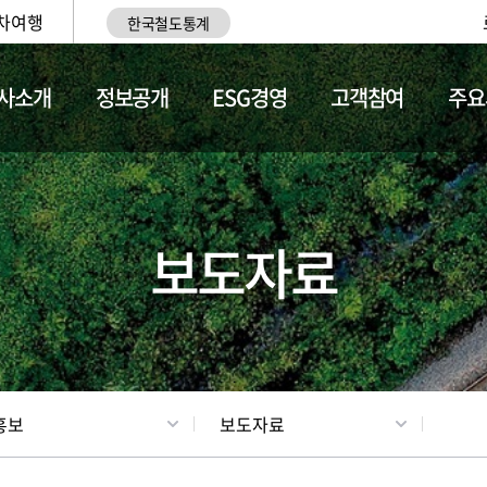
차여행
한국철도통계
사소개
정보공개
ESG경영
고객참여
주요
업
갤러리
기차소개
보도자료
홍보
보도자료