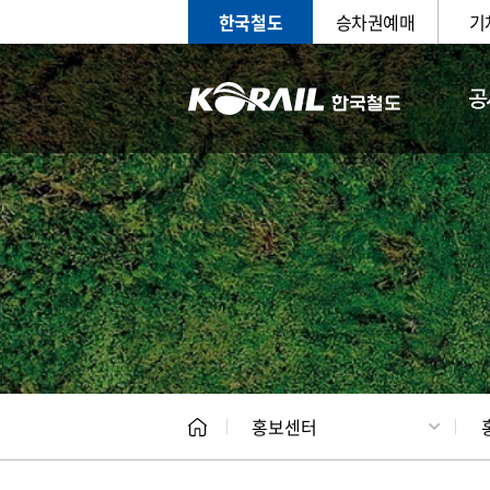
한국철도
승차권예매
기
공
홍보
문화사
홍보센터