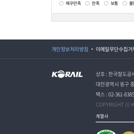
매우만족
만족
보통
불
개인정보처리방침
이메일무단수집거
상호 : 한국철도공
대전광역시 동구 중
팩스 : 02-361-838
COPYRIGHT ⓒ K
계열사