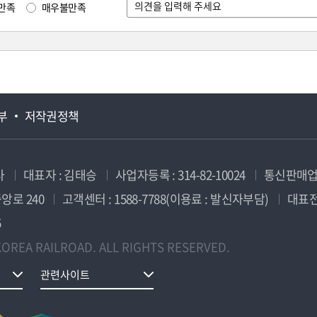
만족
매우불만족
부
저작권정책
사
대표자 : 김태승
사업자등록 : 314-82-10024
통신판매업신
앙로 240
고객센터 : 1588-7788(이용료 : 발신자부담)
대표전화
5
OREA RAILROAD. ALL RIGHTS RESERVED.
관련사이트