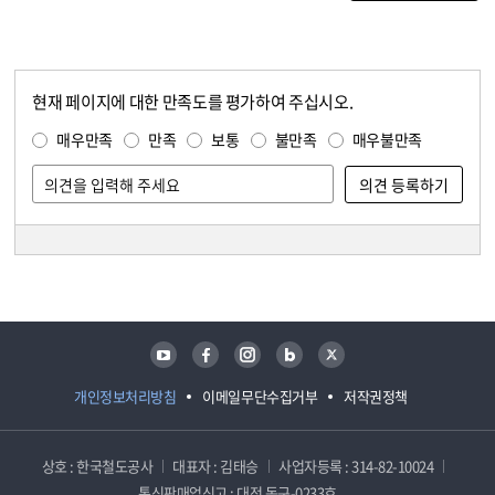
현재 페이지에 대한 만족도를 평가하여 주십시오.
콘텐츠 만족도 조사
만족도 조사
매우만족
만족
보통
불만족
매우불만족
담당자 정보
담당자 정보
유튜브
페이스북
인스타그램
블로그
트위터
개인정보처리방침
이메일무단수집거부
저작권정책
상호 : 한국철도공사
대표자 : 김태승
사업자등록 : 314-82-10024
통신판매업신고 : 대전 동구-0233호