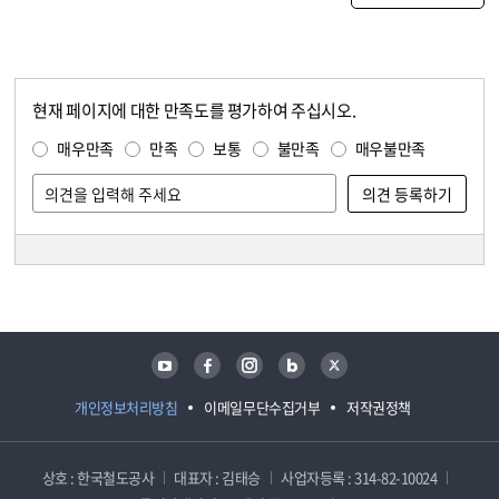
현재 페이지에 대한 만족도를 평가하여 주십시오.
콘텐츠 만족도 조사
만족도 조사
매우만족
만족
보통
불만족
매우불만족
담당자 정보
담당자 정보
유튜브
페이스북
인스타그램
블로그
트위터
개인정보처리방침
이메일무단수집거부
저작권정책
상호 : 한국철도공사
대표자 : 김태승
사업자등록 : 314-82-10024