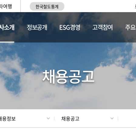
차여행
한국철도통계
사소개
정보공개
ESG경영
고객참여
주요
황
조직현황
채용정보
채용공고
채용정보
채용공고