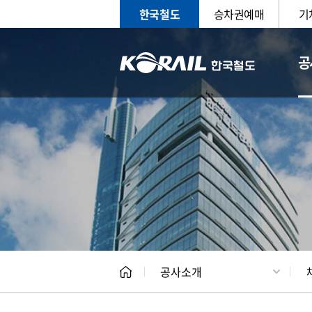
한국철도
승차권예매
기
공
CEO
일반현
공사소개