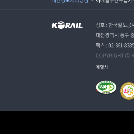
상호 : 한국철도공
대전광역시 동구 중
팩스 : 02-361-838
COPYRIGHT ⓒ K
계열사