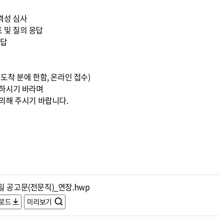
적격성 심사
표 및 질의 응답
응답
0까지 도착 분에 한함, 온라인 접수)
조하시기 바라며
의해 주시기 바랍니다.
일 공고문(전문직)_연장.hwp
로드
미리보기