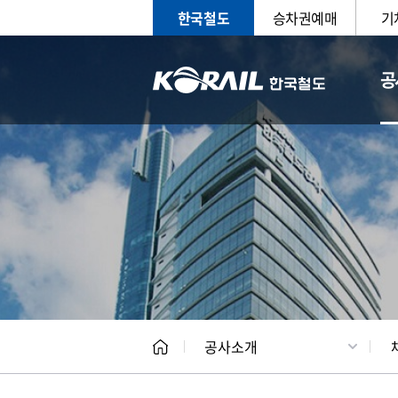
한국철도
승차권예매
기
공
CEO
일반현
공사소개