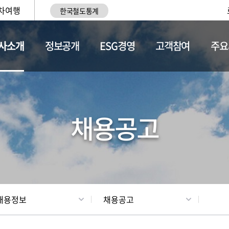
차여행
한국철도통계
사소개
정보공개
ESG경영
고객참여
주요
황
조직현황
채용정보
채용공고
채용정보
채용공고