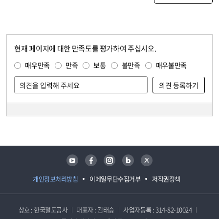
현재 페이지에 대한 만족도를 평가하여 주십시오.
콘텐츠 만족도 조사
만족도 조사
매우만족
만족
보통
불만족
매우불만족
담당자 정보
담당자 정보
유튜브
페이스북
인스타그램
블로그
트위터
개인정보처리방침
이메일무단수집거부
저작권정책
상호 : 한국철도공사
대표자 : 김태승
사업자등록 : 314-82-10024