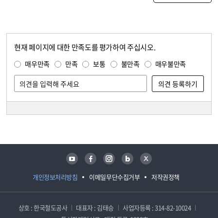
현재 페이지에 대한 만족도를 평가하여 주십시오.
콘텐츠 만족도 조사
만족도 조사
매우만족
만족
보통
불만족
매우불만족
담당자 정보
담당자 정보
유튜브
페이스북
인스타그램
블로그
트위터
개인정보처리방침
이메일무단수집거부
저작권정책
상호 : 한국철도공사
대표자 : 김태승
사업자등록 : 314-82-10024