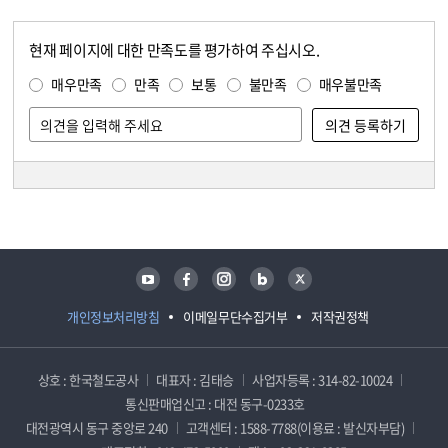
현재 페이지에 대한 만족도를 평가하여 주십시오.
콘텐츠 만족도 조사
만족도 조사
매우만족
만족
보통
불만족
매우불만족
담당자 정보
담당자 정보
유튜브
페이스북
인스타그램
블로그
트위터
개인정보처리방침
이메일무단수집거부
저작권정책
상호 : 한국철도공사
대표자 : 김태승
사업자등록 : 314-82-10024
통신판매업신고 : 대전 동구-0233호
대전광역시 동구 중앙로 240
고객센터 : 1588-7788(이용료 : 발신자부담)