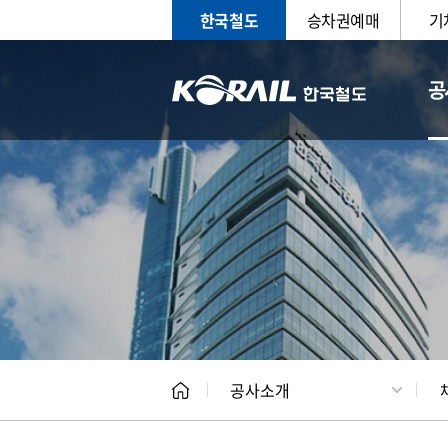
한국철도
승차권예매
기
공
CEO
일반현
공사소개