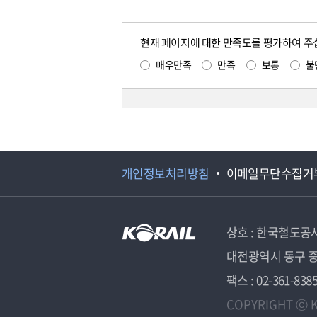
현재 페이지에 대한 만족도를 평가하여 주
매우만족
만족
보통
불
개인정보처리방침
이메일무단수집거
상호 : 한국철도공
대전광역시 동구 중
팩스 : 02-361-838
COPYRIGHT ⓒ K