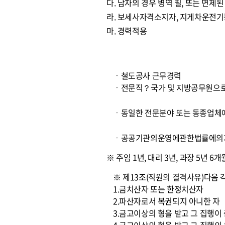
다. 남자의 경우 병역 필, 또는 면제된
라. 보세사자격소지자, 지게차운전기
마. 경력적용
ㆍ철도공사 근무경력
ㆍ전문직？국가 및 지방공무원으로
ㆍ동일한 전문분야 또는 동종업체
ㆍ공공기관의운영에관한법률에의거
※ 주임 1년, 대리 3년, 과장 5년 6
※ 제13조(직원의 결격사유)다음 
1.금치산자 또는 한정치산자
2.파산자로서 복권되지 아니한 자
3.금고이상의 형을 받고 그 집행이