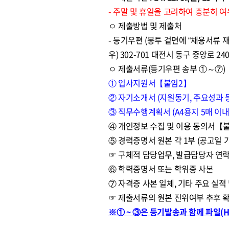
- 주말 및 휴일을 고려하여 충분히 
ㅇ 제출방법 및 제출처
- 등기우편 (봉투 겉면에 “채용서류 재
우) 302-701 대전시 동구 중앙로
ㅇ 제출서류(등기우편 송부 ①～⑦)
① 입사지원서【붙임2】
② 자기소개서 (지원동기, 주요성과 등
③ 직무수행계획서 (A4용지 5매 이
④ 개인정보 수집 및 이용 동의서【
⑤ 경력증명서 원본 각 1부 (공고일 
☞ 구체적 담당업무, 발급담당자 연락
⑥ 학력증명서 또는 학위증 사본
⑦ 자격증 사본 일체, 기타 주요 실적
☞ 제출서류의 원본 진위여부 추후 
※① ~ ③은 등기발송과 함께 파일(Hwp,