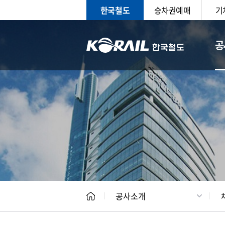
한국철도
승차권예매
기
공
CEO
일반현
공사소개