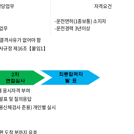
담당업무
자격요건
-운전면허(1종보통) 소지자
계업무
-운전경력 3년이상
 결격사유가 없어야 함
인사규정 제16조【붙임1】
계 응시자격 부여
발표 및 질의응답
용신체검사 준용) 개인별 실시
편 도착 분까지 유효