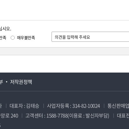
십시오.
만족
매우불만족
부
저작권정책
사
대표자 : 김태승
사업자등록 : 314-82-10024
통신판매업신
앙로 240
고객센터 : 1588-7788(이용료 : 발신자부담)
대표전화
5