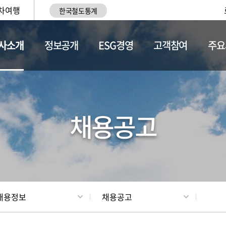
차여행
한국철도통계
사소개
정보공개
ESG경영
고객참여
주요
황
조직현황
채용정보
채용공고
채용정보
채용공고