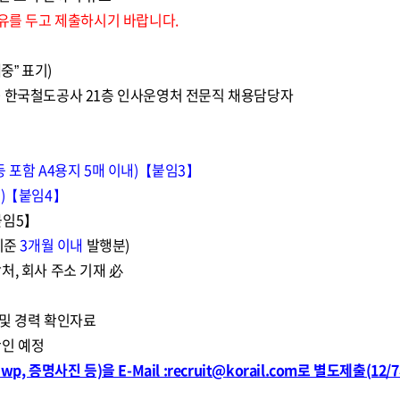
여유를 두고 제출하시기 바랍니다.
중” 표기)
 240 한국철도공사 21층 인사운영처 전문직 채용담당자
 포함 A4용지 5매 이내)【붙임3】
내)【붙임4】
붙임5】
기준
3개월 이내
발행분)
처, 회사 주소 기재 必
 및 경력 확인자료
확인 예정
 증명사진 등)을 E-Mail :recruit@korail.com로 별도제출(12/