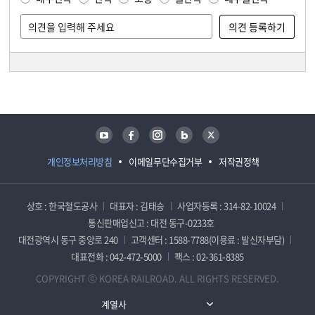
담당자 정보
담당자 정보
유튜브
페이스북
인스타그램
블로그
트위터
개인정보처리방침
이메일무단수집거부
저작권정책
상호 : 한국철도공사
대표자 : 김태승
사업자등록 : 314-82-10024
통신판매업신고 : 대전 동구-0233호
대전광역시 동구 중앙로 240
고객센터 : 1588-7788(이용료 : 발신자부담)
대표전화 : 042-472-5000
팩스 : 02-361-8385
COPYRIGHT ⓒ KOREA RAILROAD. ALL RIGHTS RESERVED.
계열사