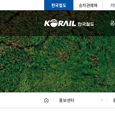
한국철도
승차권예매
기
공
홍보
문화사
홍보센터