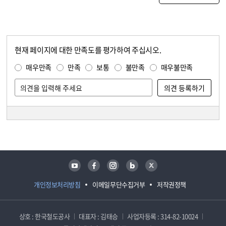
현재 페이지에 대한 만족도를 평가하여 주십시오.
콘텐츠 만족도 조사
만족도 조사
매우만족
만족
보통
불만족
매우불만족
담당자 정보
담당자 정보
유튜브
페이스북
인스타그램
블로그
트위터
개인정보처리방침
이메일무단수집거부
저작권정책
상호 : 한국철도공사
대표자 : 김태승
사업자등록 : 314-82-10024