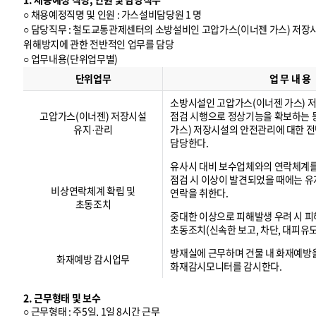
○ 채용예정직명 및 인원 : 가스설비담당원 1 명
○ 담당직무 : 철도교통관제센터의 소방설비인 고압가스(이너젠 가스) 저
위해방지에 관한 전반적인 업무를 담당
○ 업무내용(단위업무별)
업
무
단위업무
업 무 내 용
내
용
(
단
위
업
무
별
)
소방시설인 고압가스(이너젠 가스) 
고압가스(이너젠) 저장시설
점검 시행으로 정상기능을 확보하는 
유지·관리
가스) 저장시설의 안전관리에 대한 
담당한다.
유사시 대비 보수업체와의 연락체계
점검 시 이상이 발견되었을 때에는 
비상연락체계 확립 및
연락을 취한다.
초동조치
중대한 이상으로 피해발생 우려 시 피
초동조치(신속한 보고, 차단, 대피유도
방재실에 근무하며 건물 내 화재예방
화재예방 감시업무
화재감시모니터를 감시한다.
2. 근무형태 및 보수
○ 근무형태 : 주5일, 1일 8시간 근무