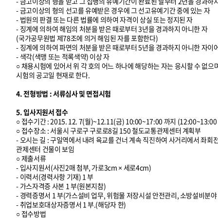
- 금고이상의 형을 받고 그 집행의 유예기간이 완료된 날부터 2년을 경과하
- 금고이상의 형의 선고를 유예받은 경우에 그 선고유예기간 중에 있는 자
- 법원의 판결 또는 다른 법률에 의하여 자격이 상실 또는 정지된 자
- 징계에 의하여 해임의 처분을 받은 때로부터 3년을 경과하지 아니한 자
(국가공무원법 제78조에 의거 해임된 자를 포함한다)
- 징계에 의하여 파면의 처분을 받은 때로부터 5년을 경과하지 아니한 자이
- 색각(색맹 또는 적록색약) 이상 자
○ 채용시험에 있어서 위 각 호의 어느 하나에 해당하는 자는 응시할 수 없으
시험의 공고일 현재로 한다.
4. 전형방법 : 서류심사 및 면접시험
5. 입사지원서 접수
○ 접수기간 : 2015. 12. 7(월)~12.11(금) 10:00~17:00 까지 (12:00~13
○ 접수장소 : 서울시 구로구 구로로8길 150 철도교통관제센터 계획부
- 오시는 길 : 구일역에서 내려 육교를 건너 계속 직진하여 사거리에서 좌
관제센터 건물이 보임
○ 제출서류
- 입사지원서(사진2매 첨부, 가로3cm × 세로4cm)
- 이력서(경력사항 기재) 1 부
- 가스자격증 사본 1 부(원본지참)
- 경력증명서 1 부(가스설비 업무, 위험물 저장시설 안전관리, 소방설비분야
- 취업보호대상자증명서 1 부.(해당자 한)
○ 접수방법