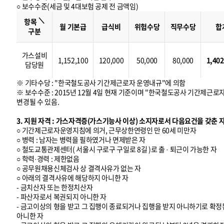
○ 보수수준(세금 및 4대보험 공제 전 금액임)
보
수
＼
수
항목
준
월 기본급
급식비
위험수당
직무수당
합
구분
가스설비
1,152,100
120,000
50,000
80,000
1,402
담당원
※ 기타수당 : "한국철도공사 기간제근로자 운영내규"에 의함
※ 보수수준 : 2015년 12월 4일 현재 기준이며 "한국철도공사 기간제근로
변경될 수 있음.
3. 지원 자격 : 가스자격증(가스기능사 이상) 소지자로서 다음요건을 갖춘 
○ 기간제근로자운영지침에 의거, 근무상한연령인 만 60세 미만자
○ 병력 : 남자는 병력을 필하였거나 면제받은 자
○ 철도교통관제센터( 서울시 구로구 구일로 8길 )로 출 · 퇴근이 가능한 자
○ 학력·경력 : 제한없음
○ 공무원채용신체검사 상 결격사유가 없는 자
○ 아래의 결격사유에 해당하지 아니한 자
- 금치산자 또는 한정치산자
- 파산자로서 복권되지 아니한 자
- 금고이상의 형을 받고 그 집행이 종료되거나 집행을 받지 아니하기로 확정된
아니한 자