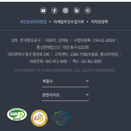
유튜브
페이스북
인스타그램
블로그
트위터
개인정보처리방침
이메일무단수집거부
저작권정책
상호 : 한국철도공사
대표자 : 김태승
사업자등록 : 314-82-10024
통신판매업신고 : 대전 동구-0233호
대전광역시 동구 중앙로 240
고객센터 : 1588-7788(이용료 : 발신자부담)
대표전화 : 042-472-5000
팩스 : 02-361-8385
COPYRIGHT ⓒ KOREA RAILROAD. ALL RIGHTS RESERVED.
계열사
관련사이트