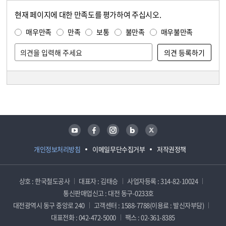
현재 페이지에 대한 만족도를 평가하여 주십시오.
콘텐츠 만족도 조사
만족도 조사
매우만족
만족
보통
불만족
매우불만족
담당자 정보
담당자 정보
유튜브
페이스북
인스타그램
블로그
트위터
개인정보처리방침
이메일무단수집거부
저작권정책
상호 : 한국철도공사
대표자 : 김태승
사업자등록 : 314-82-10024
통신판매업신고 : 대전 동구-0233호
대전광역시 동구 중앙로 240
고객센터 : 1588-7788(이용료 : 발신자부담)
대표전화 : 042-472-5000
팩스 : 02-361-8385