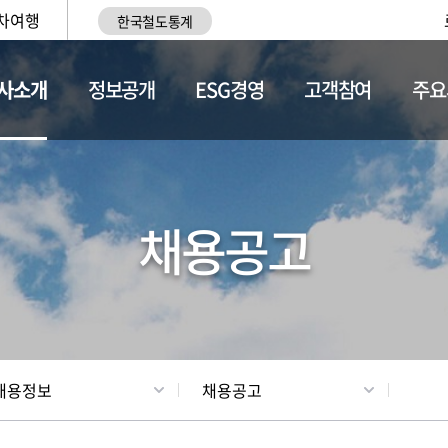
차여행
한국철도통계
사소개
정보공개
ESG경영
고객참여
주요
황
조직현황
채용정보
채용공고
채용정보
채용공고