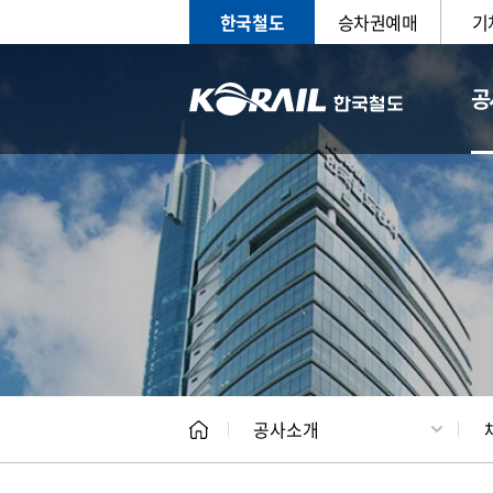
한국철도
승차권예매
기
공
CEO
일반현
공사소개