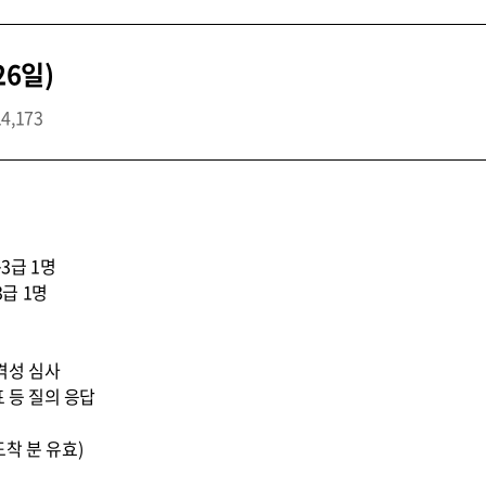
26일)
14,173
3급 1명
3급 1명
적격성 심사
표 등 질의 응답
지 도착 분 유효)