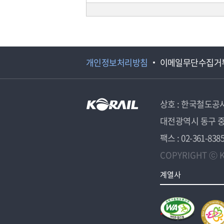
개인정보처리방침
이메일무단수집거
상호 : 한국철도공
대전광역시 동구 중
팩스 : 02-361-838
COPYRIGHT ⓒ K
계열사