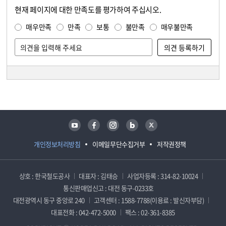
현재 페이지에 대한 만족도를 평가하여 주십시오.
콘텐츠 만족도 조사
만족도 조사
매우만족
만족
보통
불만족
매우불만족
담당자 정보
담당자 정보
유튜브
페이스북
인스타그램
블로그
트위터
개인정보처리방침
이메일무단수집거부
저작권정책
상호 : 한국철도공사
대표자 : 김태승
사업자등록 : 314-82-10024
통신판매업신고 : 대전 동구-0233호
대전광역시 동구 중앙로 240
고객센터 : 1588-7788(이용료 : 발신자부담)
대표전화 : 042-472-5000
팩스 : 02-361-8385