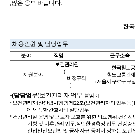
,
많은 응모 바랍니다
.
한국
채용인원 및 담당업무
분야
직명
근무소속
보건관리원
한국철도
(
지원분야
철도교통관
비정규직
(
서울시 구로구 구
)
◦
(
담당업무
)
보건관리자 업무
[
붙임
3]
*
보건관리자
[
산안법시행령 제
22
조
(
보건관리자의 업무 등
)
에서 정한 간호사의 일반업무
*
건강관리실 운영 및 근로자 보호를 위한 의료행위
,
건강진
시행 및 사후관리 업무
,
작업환경측정 업무
,
건강증진
산업안전보건법 및 공사 사규 등에서 정하는 보건 