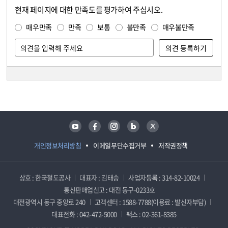
현재 페이지에 대한 만족도를 평가하여 주십시오.
콘텐츠 만족도 조사
만족도 조사
매우만족
만족
보통
불만족
매우불만족
담당자 정보
담당자 정보
유튜브
페이스북
인스타그램
블로그
트위터
개인정보처리방침
이메일무단수집거부
저작권정책
상호 : 한국철도공사
대표자 : 김태승
사업자등록 : 314-82-10024
통신판매업신고 : 대전 동구-0233호
대전광역시 동구 중앙로 240
고객센터 : 1588-7788(이용료 : 발신자부담)
대표전화 : 042-472-5000
팩스 : 02-361-8385