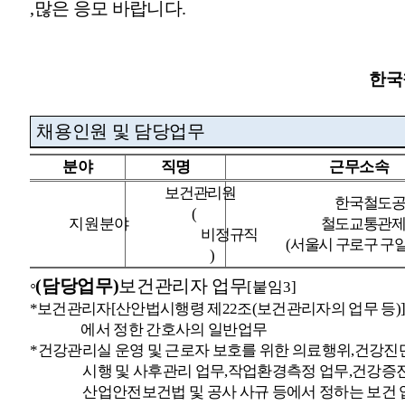
,
많은 응모 바랍니다
.
한국
채용인원 및 담당업무
분야
직명
근무소속
보건관리원
한국철도
(
지원분야
철도교통관
비정규직
(
서울시 구로구 구
)
◦
(
담당업무
)
보건관리자 업무
[
붙임
3]
*
보건관리자
[
산안법시행령 제
22
조
(
보건관리자의 업무 등
)
에서 정한 간호사의 일반업무
*
건강관리실 운영 및 근로자 보호를 위한 의료행위
,
건강진
시행 및 사후관리 업무
,
작업환경측정 업무
,
건강증진
산업안전보건법 및 공사 사규 등에서 정하는 보건 