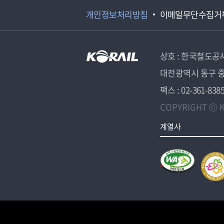
개인정보처리방침
이메일무단수집거
상호 : 한국철도공
대전광역시 동구 중
팩스 : 02-361-838
COPYRIGHT ⓒ K
계열사