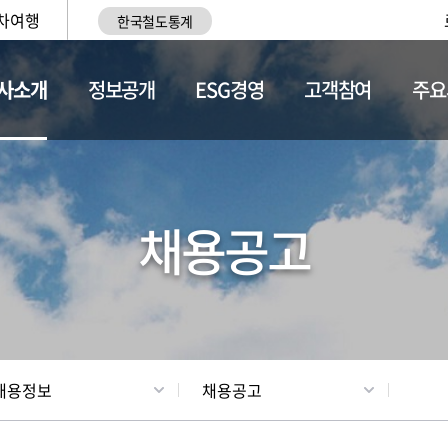
차여행
한국철도통계
사소개
정보공개
ESG경영
고객참여
주요
황
조직현황
채용정보
채용공고
채용정보
채용공고