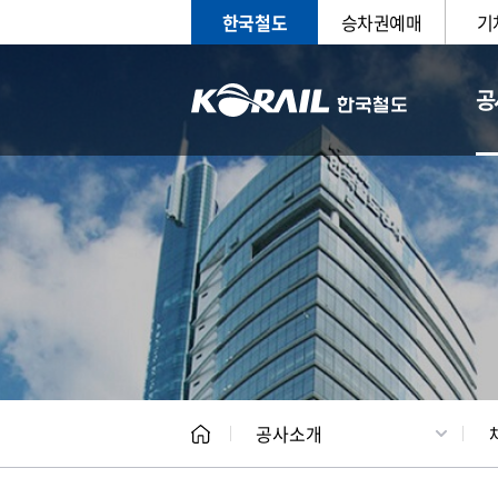
한국철도
승차권예매
기
공
CEO
일반현
공사소개