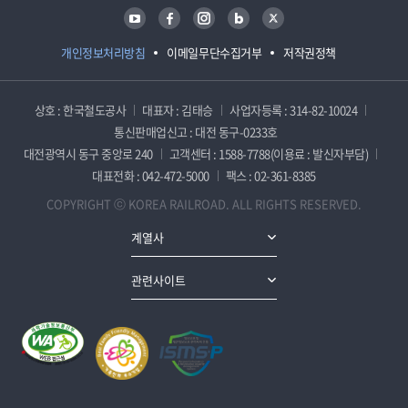
유튜브
페이스북
인스타그램
블로그
트위터
개인정보처리방침
이메일무단수집거부
저작권정책
상호 : 한국철도공사
대표자 : 김태승
사업자등록 : 314-82-10024
통신판매업신고 : 대전 동구-0233호
대전광역시 동구 중앙로 240
고객센터 : 1588-7788(이용료 : 발신자부담)
대표전화 : 042-472-5000
팩스 : 02-361-8385
COPYRIGHT ⓒ KOREA RAILROAD. ALL RIGHTS RESERVED.
계열사
관련사이트