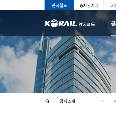
한국철도
승차권예매
기
공
CEO
일반현
공사소개