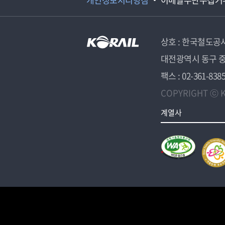
상호 : 한국철도공
대전광역시 동구 중
팩스 : 02-361-838
COPYRIGHT ⓒ K
계열사