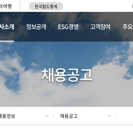
차여행
한국철도통계
사소개
정보공개
ESG경영
고객참여
주요
황
조직현황
채용정보
채용공고
채용정보
채용공고