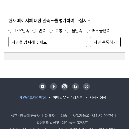
현재 페이지에 대한 만족도를 평가하여 주십시오.
콘텐츠 만족도 조사
만족도 조사
매우만족
만족
보통
불만족
매우불만족
담당자 정보
담당자 정보
유튜브
페이스북
인스타그램
블로그
트위터
개인정보처리방침
이메일무단수집거부
저작권정책
상호 : 한국철도공사
대표자 : 김태승
사업자등록 : 314-82-10024
통신판매업신고 : 대전 동구-0233호