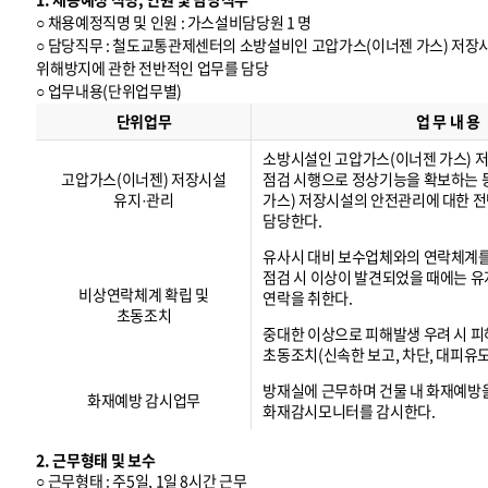
○ 채용예정직명 및 인원 : 가스설비담당원 1 명
○ 담당직무 : 철도교통관제센터의 소방설비인 고압가스(이너젠 가스) 저
위해방지에 관한 전반적인 업무를 담당
○ 업무내용(단위업무별)
업
무
단위업무
업 무 내 용
내
용
(
단
위
업
무
별
)
소방시설인 고압가스(이너젠 가스) 
고압가스(이너젠) 저장시설
점검 시행으로 정상기능을 확보하는 
유지·관리
가스) 저장시설의 안전관리에 대한 
담당한다.
유사시 대비 보수업체와의 연락체계
점검 시 이상이 발견되었을 때에는 
비상연락체계 확립 및
연락을 취한다.
초동조치
중대한 이상으로 피해발생 우려 시 피
초동조치(신속한 보고, 차단, 대피유도
방재실에 근무하며 건물 내 화재예방
화재예방 감시업무
화재감시모니터를 감시한다.
2. 근무형태 및 보수
○ 근무형태 : 주5일, 1일 8시간 근무