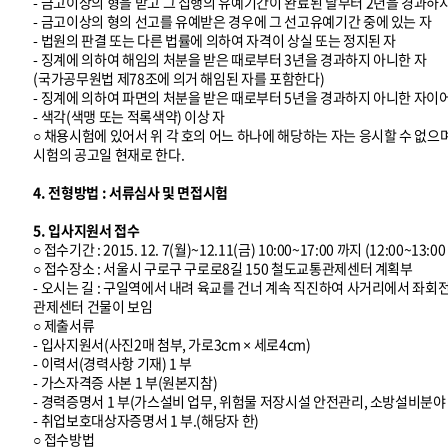
- 금고이상의 형을 받고 그 집행의 유예기간이 완료된 날부터 2년을 경과하
- 금고이상의 형의 선고를 유예받은 경우에 그 선고유예기간 중에 있는 자
- 법원의 판결 또는 다른 법률에 의하여 자격이 상실 또는 정지된 자
- 징계에 의하여 해임의 처분을 받은 때로부터 3년을 경과하지 아니한 자
(국가공무원법 제78조에 의거 해임된 자를 포함한다)
- 징계에 의하여 파면의 처분을 받은 때로부터 5년을 경과하지 아니한 자이
- 색각(색맹 또는 적록색약) 이상 자
○ 채용시험에 있어서 위 각 호의 어느 하나에 해당하는 자는 응시할 수 없으
시험의 공고일 현재로 한다.
4. 전형방법 : 서류심사 및 면접시험
5. 입사지원서 접수
○ 접수기간 : 2015. 12. 7(월)~12.11(금) 10:00~17:00 까지 (12:00~13
○ 접수장소 : 서울시 구로구 구로로8길 150 철도교통관제센터 계획부
- 오시는 길 : 구일역에서 내려 육교를 건너 계속 직진하여 사거리에서 좌
관제센터 건물이 보임
○ 제출서류
- 입사지원서(사진2매 첨부, 가로3cm × 세로4cm)
- 이력서(경력사항 기재) 1 부
- 가스자격증 사본 1 부(원본지참)
- 경력증명서 1 부(가스설비 업무, 위험물 저장시설 안전관리, 소방설비분야
- 취업보호대상자증명서 1 부.(해당자 한)
○ 접수방법