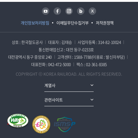
유튜브
페이스북
인스타그램
블로그
트위터
개인정보처리방침
이메일무단수집거부
저작권정책
상호 : 한국철도공사
대표자 : 김태승
사업자등록 : 314-82-10024
통신판매업신고 : 대전 동구-0233호
대전광역시 동구 중앙로 240
고객센터 : 1588-7788(이용료 : 발신자부담)
대표전화 : 042-472-5000
팩스 : 02-361-8385
COPYRIGHT ⓒ KOREA RAILROAD. ALL RIGHTS RESERVED.
계열사
관련사이트