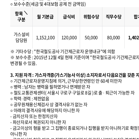
○ 보수수준(세금 및 4대보험 공제 전 금액임)
보
수
＼
수
항목
준
월 기본급
급식비
위험수당
직무수당
합
구분
가스설비
1,152,100
120,000
50,000
80,000
1,402
담당원
※ 기타수당 : "한국철도공사 기간제근로자 운영내규"에 의함
※ 보수수준 : 2015년 12월 4일 현재 기준이며 "한국철도공사 기간제근로
변경될 수 있음.
3. 지원 자격 : 가스자격증(가스기능사 이상) 소지자로서 다음요건을 갖춘 
○ 기간제근로자운영지침에 의거, 근무상한연령인 만 60세 미만자
○ 병력 : 남자는 병력을 필하였거나 면제받은 자
○ 철도교통관제센터( 서울시 구로구 구일로 8길 )로 출 · 퇴근이 가능한 자
○ 학력·경력 : 제한없음
○ 공무원채용신체검사 상 결격사유가 없는 자
○ 아래의 결격사유에 해당하지 아니한 자
- 금치산자 또는 한정치산자
- 파산자로서 복권되지 아니한 자
- 금고이상의 형을 받고 그 집행이 종료되거나 집행을 받지 아니하기로 확정된
아니한 자